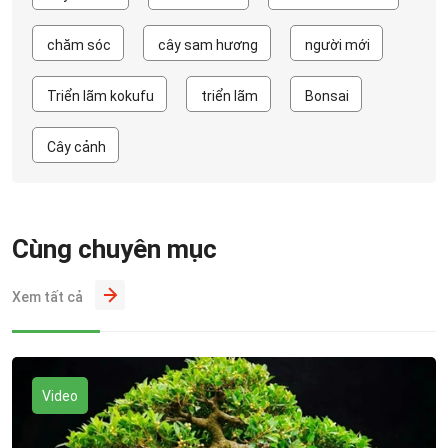
chăm sóc
cây sam hương
người mới
Triển lãm kokufu
triển lãm
Bonsai
Cây cảnh
Cùng chuyên mục
Xem tất cả
Video