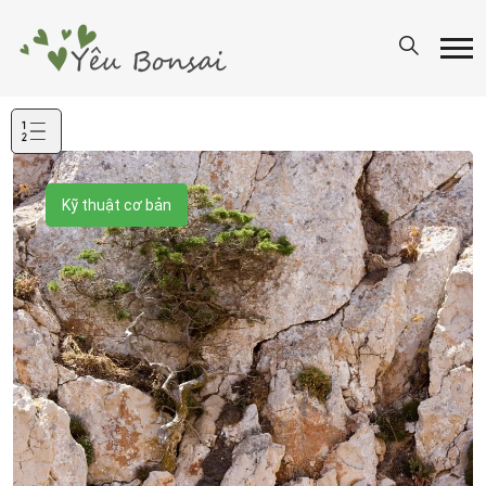
Mục
lục
Kỹ thuật cơ bản