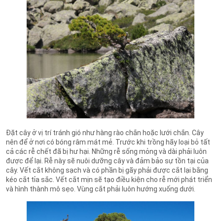
Đặt cây ở vị trí tránh gió như hàng rào chắn hoặc lưới chắn. Cây
nên để ở nơi có bóng râm mát mẻ. Trước khi trồng hãy loại bỏ tất
cả các rễ chết đã bị hư hại. Những rễ sống mỏng và dài phải luôn
được để lại. Rễ này sẽ nuôi dưỡng cây và đảm bảo sự tồn tại của
cây. Vết cắt không sạch và có phần bị gãy phải được cắt lại bằng
kéo cắt tỉa sắc. Vết cắt mịn sẽ tạo điều kiện cho rễ mới phát triển
và hình thành mô sẹo. Vùng cắt phải luôn hướng xuống dưới.