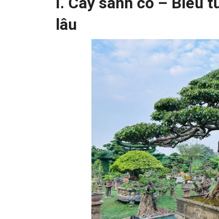
I. Cây sanh cổ – Biểu 
lâu