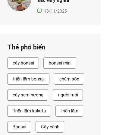
sắc và ý nghĩa
18/11/2025
Thẻ phổ biến
cây bonsai
bonsai mini
triển lãm bonsai
chăm sóc
cây sam hương
người mới
Triển lãm kokufu
triển lãm
Bonsai
Cây cảnh