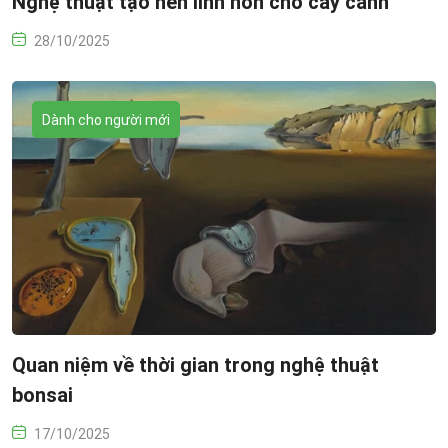
Nghệ thuật tạo nên linh hồn cho cây cảnh
28/10/2025
Dành cho người mới
Quan niệm về thời gian trong nghệ thuật
bonsai
17/10/2025