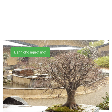
Dành cho người mới