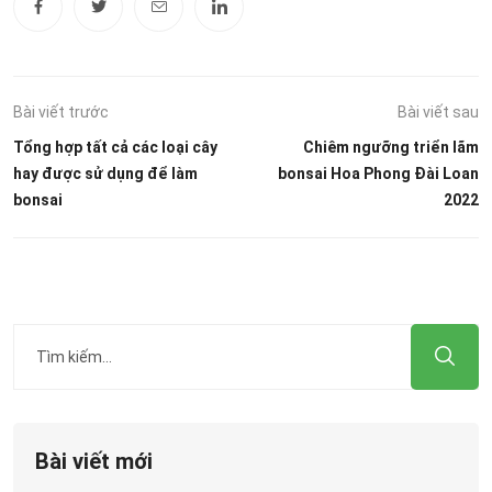
Bài viết trước
Bài viết sau
Tổng hợp tất cả các loại cây
Chiêm ngưỡng triển lãm
hay được sử dụng để làm
bonsai Hoa Phong Đài Loan
bonsai
2022
Bài viết mới