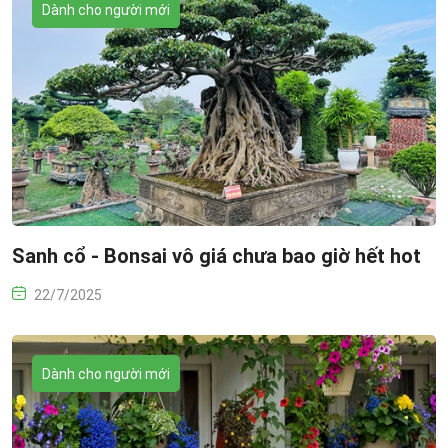
Dành cho người mới
Sanh cổ - Bonsai vô giá chưa bao giờ hết hot
22/7/2025
Dành cho người mới