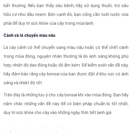
bất thường. Nếu bạn thấy sâu bệnh, hãy sử dụng thuốc trừ sâu
hữu cơ như dầu neem. Bên cạnh đó, bạn cũng cần tưới nước vừa
phải để duy trì sức khỏe của cây trong mùa lạnh.
Cành và lá chuyển màu nâu
Lá cây cảnh có thể chuyển sang màu nâu hoặc có thể chết cành
trong mùa đông, nguyên nhân thường là do ánh sáng không phù
hợp, nhiệt độ dao động hoặc độ ẩm kém. Để kiểm soát vấn đề này,
hãy đảm bảo rằng cây bonsai của bạn được đặt ở khu vực có ánh
sáng và nhiệt độ tốt.
Trên đây là những lưu ý cho cây bonsai khi vào mùa đông. Bạn hãy
nắm chắc những vấn đề này để có biện pháp chuẩn bị tốt nhất,
duy trì sức khỏe cho cây vào những ngày thời tiết lạnh giá.