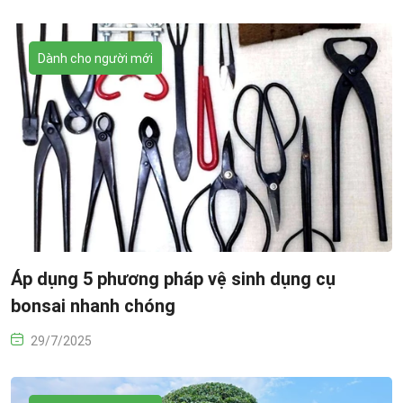
Dành cho người mới
Áp dụng 5 phương pháp vệ sinh dụng cụ
bonsai nhanh chóng
29/7/2025