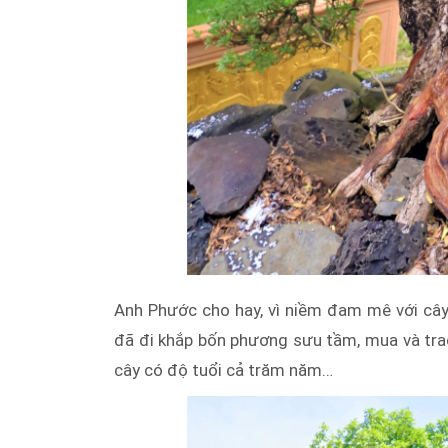
Anh Phước cho hay, vì niềm đam mê với cây 
đã đi khắp bốn phương sưu tầm, mua và trao
cây có độ tuổi cả trăm năm…