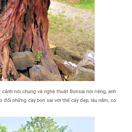
cảnh nói chung và nghệ thuật Bonsai nói riêng, anh
 đổi những cây bon sai với thế cây đẹp, lâu năm, có