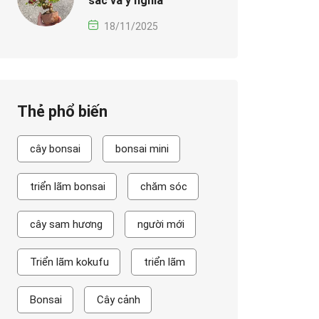
sắc và ý nghĩa
18/11/2025
Thẻ phổ biến
cây bonsai
bonsai mini
triển lãm bonsai
chăm sóc
cây sam hương
người mới
Triển lãm kokufu
triển lãm
Bonsai
Cây cảnh