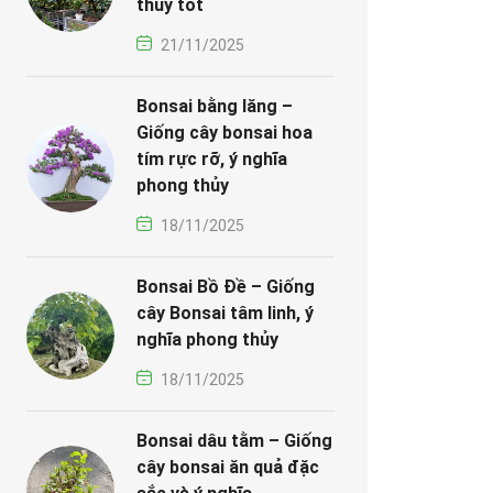
thủy tốt
21/11/2025
Bonsai bằng lăng –
Giống cây bonsai hoa
tím rực rỡ, ý nghĩa
phong thủy
18/11/2025
Bonsai Bồ Đề – Giống
cây Bonsai tâm linh, ý
nghĩa phong thủy
18/11/2025
Bonsai dâu tằm – Giống
cây bonsai ăn quả đặc