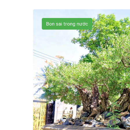
Bon sai trong nước