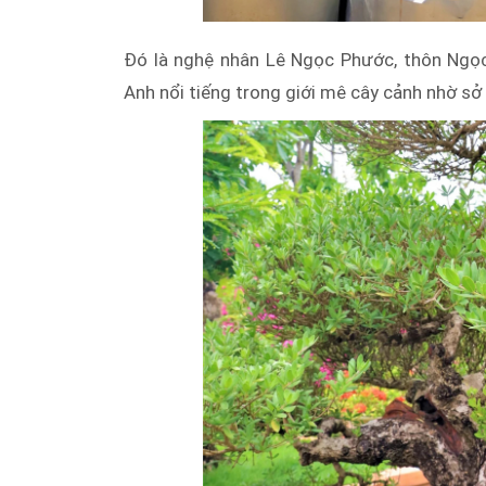
Đó là nghệ nhân Lê Ngọc Phước, thôn Ngọc 
Anh nổi tiếng trong giới mê cây cảnh nhờ sở