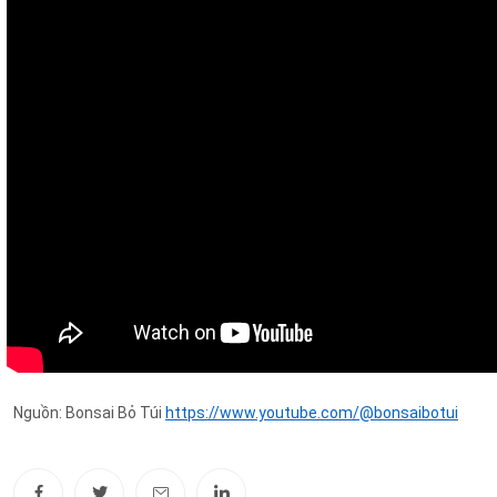
Nguồn: Bonsai Bỏ Túi
https://www.youtube.com/@bonsaibotui