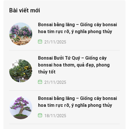
Bài viết mới
Bonsai bằng lăng – Giống cây bonsai
hoa tím rực rỡ, ý nghĩa phong thủy
21/11/2025
Bonsai Bưởi Tứ Quý – Giống cây
bonsai hoa thơm, quả đẹp, phong
thủy tốt
21/11/2025
Bonsai bằng lăng – Giống cây bonsai
hoa tím rực rỡ, ý nghĩa phong thủy
18/11/2025