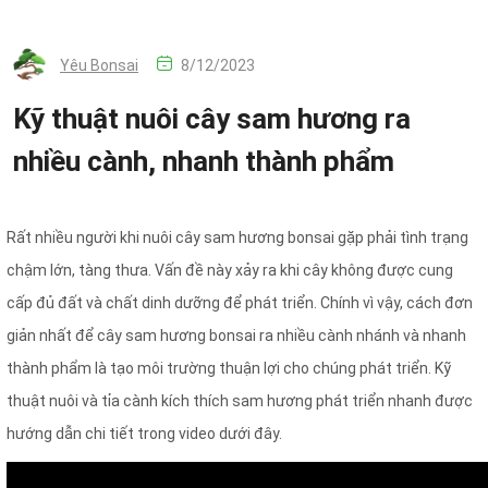
Yêu Bonsai
8/12/2023
Kỹ thuật nuôi cây sam hương ra
nhiều cành, nhanh thành phẩm
Rất nhiều người khi nuôi cây sam hương bonsai gặp phải tình trạng
chậm lớn, tàng thưa. Vấn đề này xảy ra khi cây không được cung
cấp đủ đất và chất dinh dưỡng để phát triển. Chính vì vậy, cách đơn
giản nhất để cây sam hương bonsai ra nhiều cành nhánh và nhanh
thành phẩm là tạo môi trường thuận lợi cho chúng phát triển. Kỹ
thuật nuôi và tỉa cành kích thích sam hương phát triển nhanh được
hướng dẫn chi tiết trong video dưới đây.