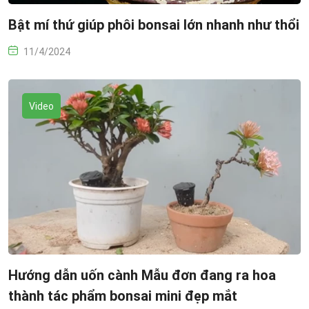
Bật mí thứ giúp phôi bonsai lớn nhanh như thổi
11/4/2024
Video
Hướng dẫn uốn cành Mẫu đơn đang ra hoa
thành tác phẩm bonsai mini đẹp mắt