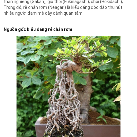
thân nghiêng (Sakan), gió thổi (Fukinagashi), chổi (Hokidachi),...
Trong đó, rễ chân rơm (Neagari) là kiểu dáng độc đáo thu hút
nhiều người đam mê cây cảnh quan tâm.
Nguồn gốc kiểu dáng rễ chân rơm