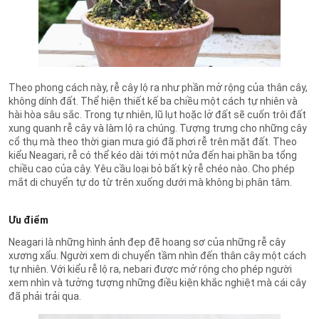
Theo phong cách này, rễ cây lộ ra như phần mở rộng của thân cây,
không dính đất. Thể hiện thiết kế ba chiều một cách tự nhiên và
hài hòa sâu sắc. Trong tự nhiên, lũ lụt hoặc lở đất sẽ cuốn trôi đất
xung quanh rễ cây và làm lộ ra chúng. Tượng trưng cho những cây
cổ thụ mà theo thời gian mưa gió đã phơi rễ trên mặt đất. Theo
kiểu Neagari, rễ có thể kéo dài tới một nửa đến hai phần ba tổng
chiều cao của cây. Yêu cầu loại bỏ bất kỳ rễ chéo nào. Cho phép
mắt di chuyển tự do từ trên xuống dưới mà không bị phân tâm.
Ưu điểm
Neagari là những hình ảnh đẹp đẽ hoang sơ của những rễ cây
xương xẩu. Người xem di chuyển tầm nhìn đến thân cây một cách
tự nhiên. Với kiểu rễ lộ ra, nebari được mở rộng cho phép người
xem nhìn và tưởng tượng những điều kiện khắc nghiệt mà cái cây
đã phải trải qua.