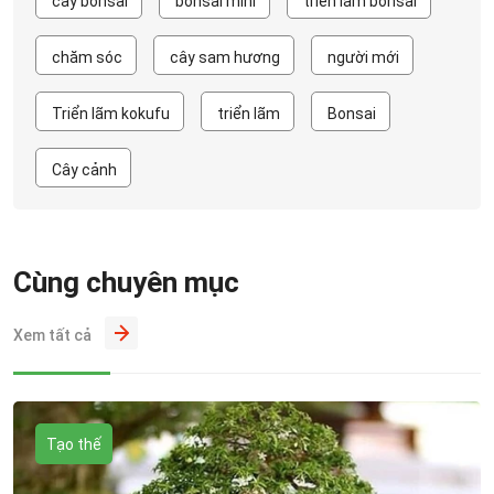
cây bonsai
bonsai mini
triển lãm bonsai
chăm sóc
cây sam hương
người mới
Triển lãm kokufu
triển lãm
Bonsai
Cây cảnh
Cùng chuyên mục
Xem tất cả
Tạo thế