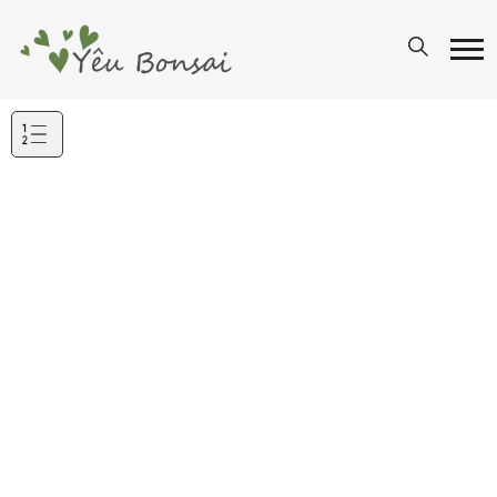
Mục
lục