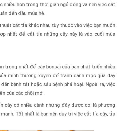
 nhiều hơn trong thời gian ngủ đông và nên việc cắt
 xuân đến đầu mùa hè.
 thuật cắt tỉa khác nhau tùy thuộc vào việc bạn muốn
hợp nhất để cắt tỉa những cây này là vào cuối mùa
n trọng nhất để cây bonsai của bạn phát triển nhiều
i của mình thường xuyên để tránh cành mọc quá dày
đến bệnh tật hoặc sâu bệnh phá hoại. Ngoài ra, việc
iển của các chồi mới.
ốn cây có nhiều cành nhưng đây được coi là phương
mạnh. Tốt nhất là bạn nên duy trì việc cắt tỉa cây, tỉa