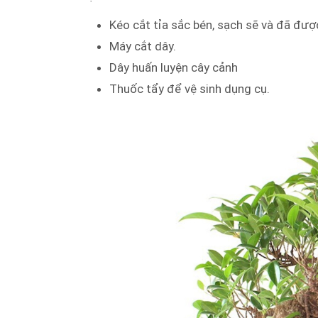
Kéo cắt tỉa sắc bén, sạch sẽ và đã đượ
Máy cắt dây.
Dây huấn luyện cây cảnh
Thuốc tẩy để vệ sinh dụng cụ.