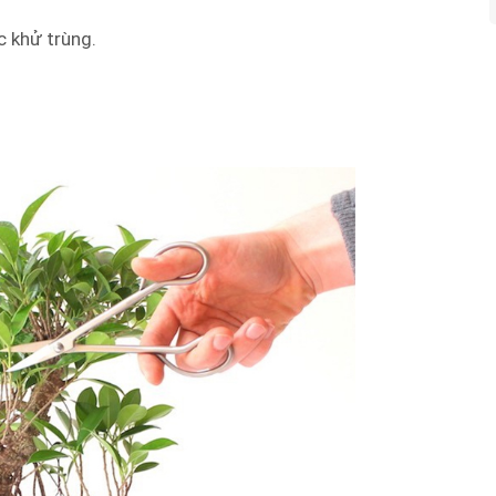
c khử trùng.