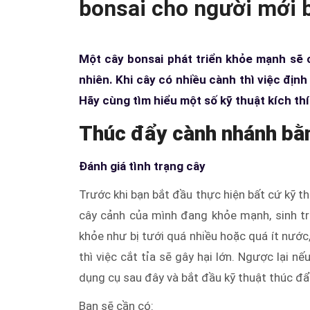
bonsai cho người mới 
Một cây bonsai phát triển khỏe mạnh sẽ
nhiên. Khi cây có nhiều cành thì việc địn
Hãy cùng tìm hiểu một số kỹ thuật kích th
Thúc đẩy cành nhánh bằn
Đánh giá tình trạng cây
Trước khi bạn bắt đầu thực hiện bất cứ kỹ t
cây cảnh của mình đang khỏe mạnh, sinh t
khỏe như bị tưới quá nhiều hoặc quá ít nước
thì việc cắt tỉa sẽ gây hại lớn. Ngược lại 
dụng cụ sau đây và bắt đầu kỹ thuật thúc đẩ
Bạn sẽ cần có: