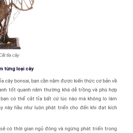
Cắt tỉa cây
m từng loại cây
tỉa cây bonsai, bạn cần nắm được kiến thức cơ bản về
xanh tốt quanh năm thường khá dễ trồng và phù hợp
 bạn có thể cắt tỉa bất cứ lúc nào mà không lo làm
y này hầu như luôn phát triển cho đến khi đạt kích
sẽ có thời gian ngủ đông và ngừng phát triển trong