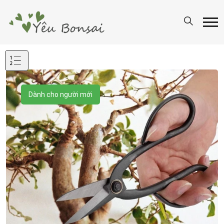
Mục
lục
Dành cho người mới