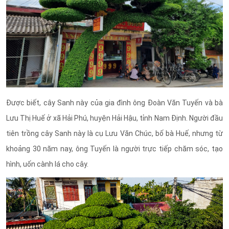
Được biết, cây Sanh này của gia đình ông Đoàn Văn Tuyến và bà
Lưu Thị Huế ở xã Hải Phú, huyện Hải Hậu, tỉnh Nam Định. Người đầu
tiên trồng cây Sanh này là cụ Lưu Văn Chúc, bố bà Huế, nhưng từ
khoảng 30 năm nay, ông Tuyến là người trực tiếp chăm sóc, tạo
hình, uốn cành lá cho cây.