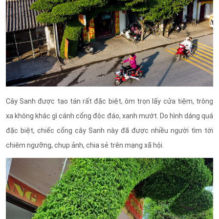
Cây Sanh được tạo tán rất đặc biệt, ôm trọn lấy cửa tiệm, trông
xa không khác gì cánh cổng độc đáo, xanh mướt. Do hình dáng quá
đặc biệt, chiếc cổng cây Sanh này đã được nhiều người tìm tới
chiêm ngưỡng, chụp ảnh, chia sẻ trên mạng xã hội.