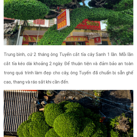
Trung bình, cứ 2 tháng ông Tuyến cắt tỉa cây Sanh 1 lần. Mỗi lần
cắt tỉa kéo dài khoảng 2 ngày. Để thuận tiện và đảm bảo an toàn
trong quá trình làm đẹp cho cây, ông Tuyến đã chuẩn bị sẵn ghế
cao, thang và ráo sắt khi cần đến.