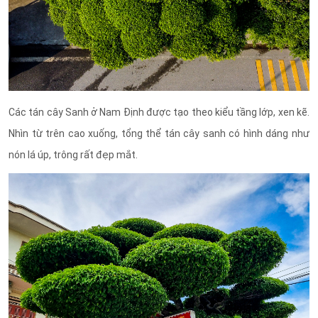
Các tán cây Sanh ở Nam Định được tạo theo kiểu tầng lớp, xen kẽ.
Nhìn từ trên cao xuống, tổng thể tán cây sanh có hình dáng như
nón lá úp, trông rất đẹp mắt.