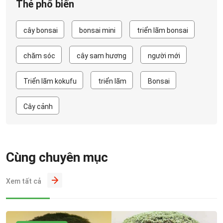
Thẻ phổ biến
cây bonsai
bonsai mini
triển lãm bonsai
chăm sóc
cây sam hương
người mới
Triển lãm kokufu
triển lãm
Bonsai
Cây cảnh
Cùng chuyên mục
Xem tất cả