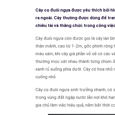
Cây cọ đuôi ngựa được yêu thích bởi hì
ra ngoài. Cây thường được dùng để trang
chiêu tài và thăng chức trong công việ
Cây đuôi ngựa còn được gọi là cây lan bì
thân mảnh, cao từ 1-2m, gốc phình rộng 
màu xám, khi cây già phần vỏ sẽ có các v
thường mọc sát nhau thành từng chùm ở 
xanh rủ xuống phía dưới. Cây có hoa nhỏ
cuống nhỏ.
Cây cọ đuôi ngựa sinh trưởng nhanh, có s
trong vùng đất ngập nước lẫn nơi khô hạn
gia chủ làm việc hiệu quả, nắm bắt thời c