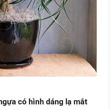
ngựa có hình dáng lạ mắt