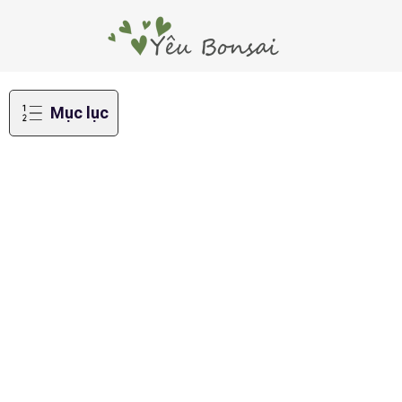
Mục lục