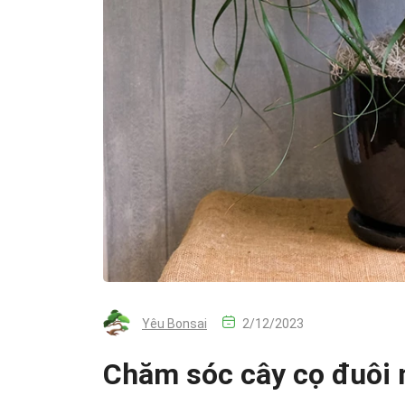
Yêu Bonsai
2/12/2023
Chăm sóc cây cọ đuôi 