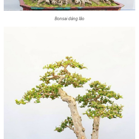
Bonsai dáng lão