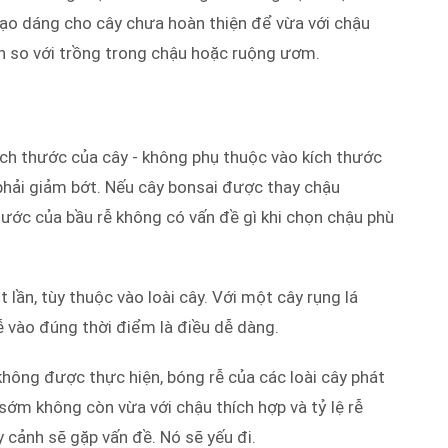
tạo dáng cho cây chưa hoàn thiện để vừa với chậu
ơn so với trồng trong chậu hoặc ruộng ươm.
ích thước của cây - không phụ thuộc vào kích thước
 phải giảm bớt. Nếu cây bonsai được thay chậu
hước của bầu rễ không có vấn đề gì khi chọn chậu phù
lần, tùy thuộc vào loài cây. Với một cây rụng lá
ễ vào đúng thời điểm là điều dễ dàng.
không được thực hiện, bóng rễ của các loài cây phát
 sớm không còn vừa với chậu thích hợp và tỷ lệ rễ
 cảnh sẽ gặp vấn đề. Nó sẽ yếu đi.