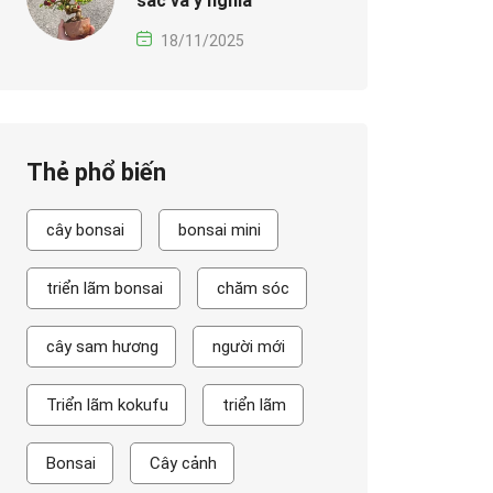
sắc và ý nghĩa
18/11/2025
Thẻ phổ biến
cây bonsai
bonsai mini
triển lãm bonsai
chăm sóc
cây sam hương
người mới
Triển lãm kokufu
triển lãm
Bonsai
Cây cảnh