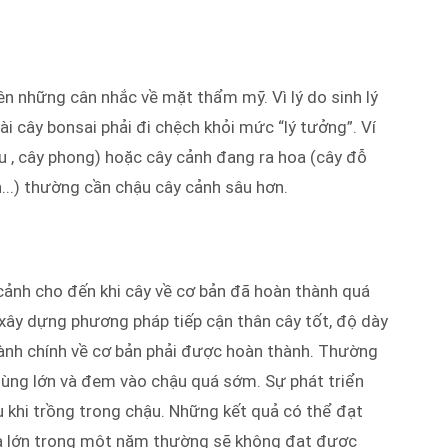
n những cân nhắc về mặt thẩm mỹ. Vì lý do sinh lý
ài cây bonsai phải đi chệch khỏi mức “lý tưởng”. Ví
du , cây phong) hoặc cây cảnh đang ra hoa (cây đỗ
h...) thường cần chậu cây cảnh sâu hơn.
ảnh cho đến khi cây về cơ bản đã hoàn thành quá
c xây dựng phương pháp tiếp cận thân cây tốt, độ dày
cành chính về cơ bản phải được hoàn thành. Thường
ùng lớn và đem vào chậu quá sớm. Sự phát triển
u khi trồng trong chậu. Những kết quả có thể đạt
a lớn trong một năm thường sẽ không đạt được