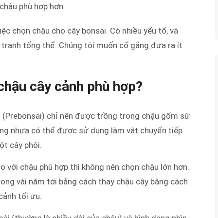
c chậu phù hợp hơn.
iệc chọn chậu cho cây bonsai. Có nhiều yếu tố, và
c tranh tổng thể. Chúng tôi muốn cố gắng đưa ra ít
 chậu cây cảnh phù hợp?
 (Prebonsai) chỉ nên được trồng trong chậu gốm sứ
bằng nhựa có thể được sử dụng làm vật chuyển tiếp.
ột cây phôi.
o với chậu phù hợp thì không nên chọn chậu lớn hơn.
rong vài năm tới bằng cách thay chậu cây bằng cách
cảnh tối ưu.
ài (thường là chiều dài của chậu) và hình dạng nhìn