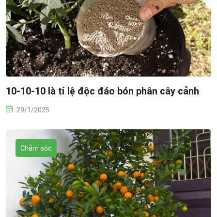
10-10-10 là tỉ lệ độc đáo bón phân cây cảnh
29/1/2025
Chăm sóc