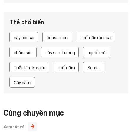
Thẻ phổ biến
cây bonsai
bonsai mini
triển lãm bonsai
chăm sóc
cây sam hương
người mới
Triển lãm kokufu
triển lãm
Bonsai
Cây cảnh
Cùng chuyên mục
Xem tất cả