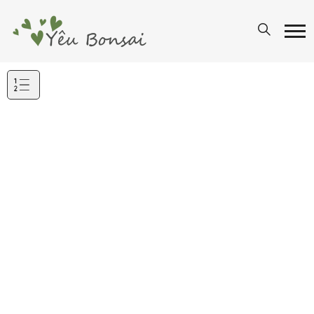
Mục
lục