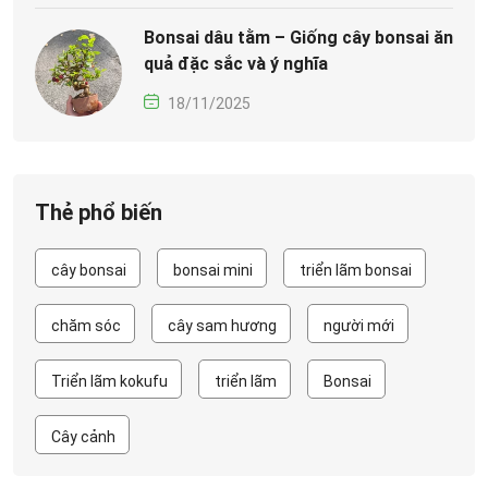
Bonsai dâu tằm – Giống cây bonsai ăn
quả đặc sắc và ý nghĩa
18/11/2025
Thẻ phổ biến
cây bonsai
bonsai mini
triển lãm bonsai
chăm sóc
cây sam hương
người mới
Triển lãm kokufu
triển lãm
Bonsai
Cây cảnh