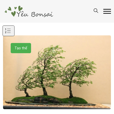
Mục
lục
Tạo thế