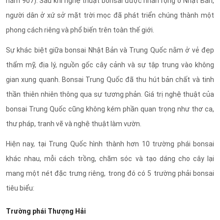
năm 907). Sau khi nghệ thuật bonsai được nhân rộng ở Nhật Bản,
người dân ở xứ sở mặt trời mọc đã phát triển chúng thành một
phong cách riêng và phổ biến trên toàn thế giới.
Sự khác biệt giữa bonsai Nhật Bản và Trung Quốc nằm ở vẻ đẹp
thẩm mỹ, địa lý, nguồn gốc cây cảnh và sự tập trung vào không
gian xung quanh. Bonsai Trung Quốc đã thu hút bản chất và tinh
thần thiên nhiên thông qua sự tương phản. Giá trị nghệ thuật của
bonsai Trung Quốc cũng không kém phần quan trọng như thơ ca,
thư pháp, tranh vẽ và nghệ thuật làm vườn.
Hiện nay, tại Trung Quốc hình thành hơn 10 trường phái bonsai
khác nhau, mỗi cách trồng, chăm sóc và tạo dáng cho cây lại
mang một nét đặc trưng riêng, trong đó có 5 trường phải bonsai
tiêu biểu:
Trường phái Thượng Hải