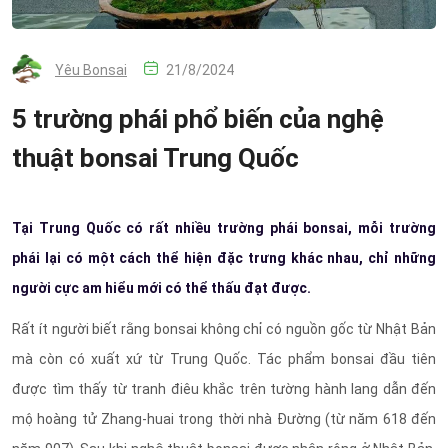
Yêu Bonsai
21/8/2024
5 trường phái phổ biến của nghệ
thuật bonsai Trung Quốc
Tại Trung Quốc có rất nhiều trường phái bonsai, mỗi trường
phái lại có một cách thể hiện đặc trưng khác nhau, chỉ những
người cực am hiểu mới có thể thấu đạt được.
Rất ít người biết rằng bonsai không chỉ có nguồn gốc từ Nhật Bản
mà còn có xuất xứ từ Trung Quốc. Tác phẩm bonsai đầu tiên
được tìm thấy từ tranh điêu khắc trên tường hành lang dẫn đến
mộ hoàng tử Zhang-huai trong thời nhà Đường (từ năm 618 đến