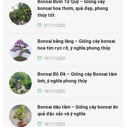
Bonsai Bưởi Tứ Quý – Giống cây
bonsai hoa thơm, quả đẹp, phong
thủy tốt
21/11/2025
Bonsai bằng lăng – Giống cây bonsai
hoa tím rực rỡ, ý nghĩa phong thủy
18/11/2025
Bonsai Bồ Đề – Giống cây Bonsai tâm
linh, ý nghĩa phong thủy
18/11/2025
Bonsai dâu tằm – Giống cây bonsai ăn
quả đặc sắc và ý nghĩa
18/11/2025