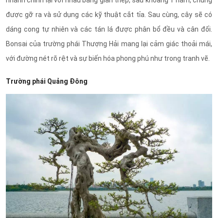
nhánh chính lại với nhau bằng giàn thép, sau khoảng 1 năm, chúng
được gỡ ra và sử dụng các kỹ thuật cắt tỉa. Sau cùng, cây sẽ có
dáng cong tự nhiên và các tán lá được phân bổ đều và cân đối.
Bonsai của trường phái Thượng Hải mang lại cảm giác thoải mái,
với đường nét rõ rệt và sự biến hóa phong phú như trong tranh vẽ.
Trường phái Quảng Đông