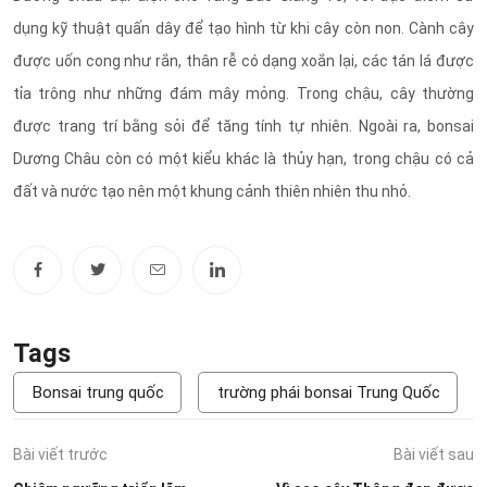
dụng kỹ thuật quấn dây để tạo hình từ khi cây còn non. Cành cây
được uốn cong như rắn, thân rễ có dạng xoắn lại, các tán lá được
tỉa trông như những đám mây mỏng. Trong chậu, cây thường
được trang trí bằng sỏi để tăng tính tự nhiên. Ngoài ra, bonsai
Dương Châu còn có một kiểu khác là thủy hạn, trong chậu có cả
đất và nước tạo nên một khung cảnh thiên nhiên thu nhỏ.
Tags
Bonsai trung quốc
trường phái bonsai Trung Quốc
Bài viết trước
Bài viết sau