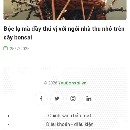
Độc lạ mà đầy thú vị với ngôi nhà thu nhỏ trên
cây bonsai
25/7/2025
YeuBonsai.vn
© 2026
Chính sách bảo mật
Điều khoản - điều kiện