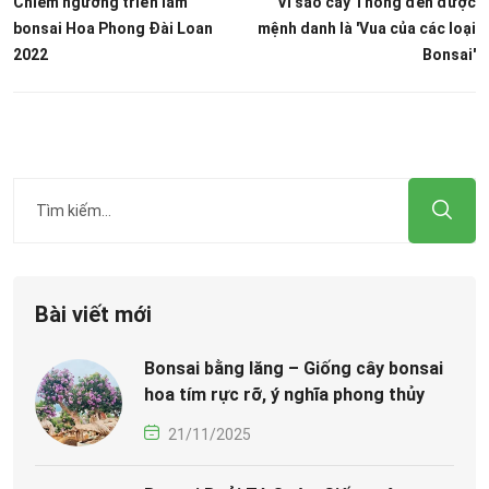
Chiêm ngưỡng triển lãm
Vì sao cây Thông đen được
bonsai Hoa Phong Đài Loan
mệnh danh là 'Vua của các loại
2022
Bonsai'
Bài viết mới
Bonsai bằng lăng – Giống cây bonsai
hoa tím rực rỡ, ý nghĩa phong thủy
21/11/2025