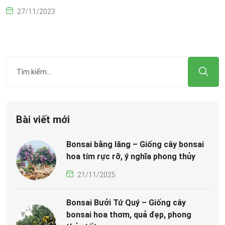
27/11/2023
Bài viết mới
Bonsai bằng lăng – Giống cây bonsai
hoa tím rực rỡ, ý nghĩa phong thủy
21/11/2025
Bonsai Bưởi Tứ Quý – Giống cây
bonsai hoa thơm, quả đẹp, phong