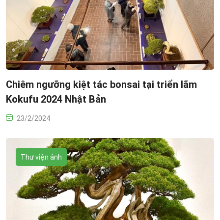
Chiêm ngưỡng kiệt tác bonsai tại triển lãm
Kokufu 2024 Nhật Bản
23/2/2024
Thư viện ảnh