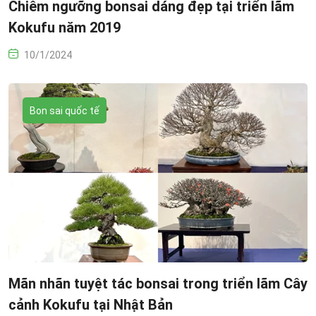
Chiêm ngưỡng bonsai dáng đẹp tại triển lãm
Kokufu năm 2019
10/1/2024
Bon sai quốc tế
Mãn nhãn tuyệt tác bonsai trong triển lãm Cây
cảnh Kokufu tại Nhật Bản