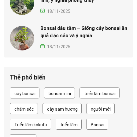
linh, ý nghĩa phong thủy
18/11/2025
Bonsai dâu tằm – Giống cây bonsai ăn
quả đặc sắc và ý nghĩa
18/11/2025
Thẻ phổ biến
cây bonsai
bonsai mini
triển lãm bonsai
chăm sóc
cây sam hương
người mới
Triển lãm kokufu
triển lãm
Bonsai