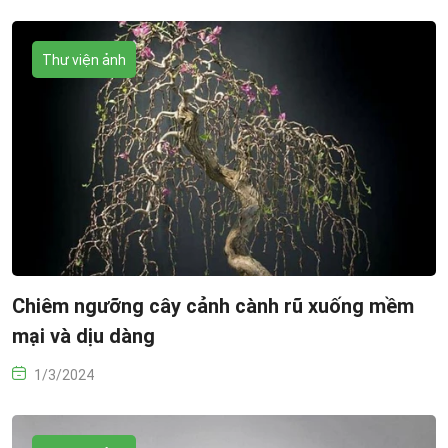
Thư viện ảnh
Chiêm ngưỡng cây cảnh cành rũ xuống mềm
mại và dịu dàng
1/3/2024