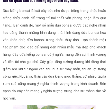
hút sự quan tâm của những người yêu cây cảnh.
Dừa kiểng bonsai là loài cây dừa nhỏ được trồng trong chậu hoặc
trồng thủy canh để trang trí nội thất văn phòng hoặc làm quà
tặng… Bên cạnh đó, một số mẫu dừa bonsai được các nghệ nhân
tạo dáng thành những hình dạng thú, hình dạng dừa bonsai hoa
văn khắc chữ, dừa bonsai trong chậu thủy tinh… tạo thành một
tác phẩm độc đáo để mang đến nhiều mẫu mã đẹp cho khách
hàng. Cây dừa kiểng bonsai có ý nghĩa mang đến sự thịnh vượng
và tiền tài cho gia chủ. Cây giúp tăng cường dương khí đồng thời
giảm âm khí từ ngoài vào thu hút sự may mắn, thuận lợi trong
công việc. Ngoài ra, thân cây dừa kiểng mọc thẳng, với nhiều tàu lá
xum xuê cũng mang ý nghĩa thịnh vượng trong kinh doanh. Bên
cạnh đó cây còn mang ý nghĩa tượng trưng cho sự thành đạt về
học vấn.